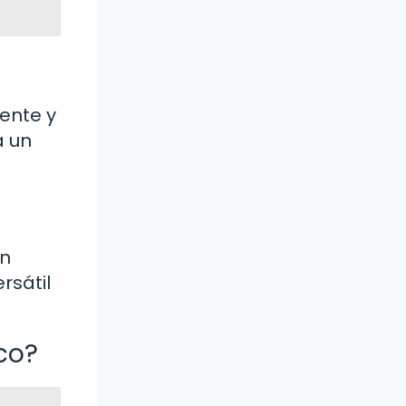
ente y
a un
un
rsátil
co?