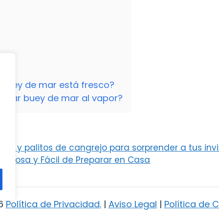
n buey de mar está fresco?
cinar buey de mar al vapor?
te y palitos de cangrejo para sorprender a tus inv
eliciosa y Fácil de Preparar en Casa
6
Política de Privacidad
.
|
Aviso Legal
|
Política de 