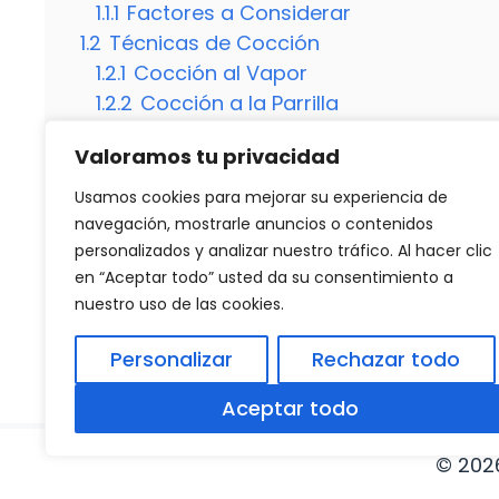
1.1.1
Factores a Considerar
1.2
Técnicas de Cocción
1.2.1
Cocción al Vapor
1.2.2
Cocción a la Parrilla
1.3
Consejos de Preparación
Valoramos tu privacidad
2
Descubre Nuevas Recetas
2.1
¿Cuál es la mejor forma de saber si u
Usamos cookies para mejorar su experiencia de
2.2
¿Cuál es la temperatura ideal para co
navegación, mostrarle anuncios o contenidos
personalizados y analizar nuestro tráfico. Al hacer clic
en “Aceptar todo” usted da su consentimiento a
nuestro uso de las cookies.
Categorías
Carne
,
Marisco
,
Recetas
5 recetas deliciosas de ensalada de aguaca
Personalizar
Rechazar todo
Salsa Roquefort sin Nata ni Leche: Receta D
Aceptar todo
© 202