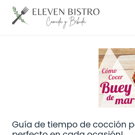
Saltar
al
contenido
Guía de tiempo de cocción pa
perfecto en cada ocasión!