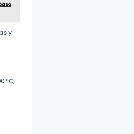
 paso
as y
0 ºC,