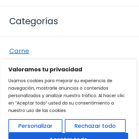
Categorías
Carne
Destacados
Valoramos tu privacidad
Marisco
Usamos cookies para mejorar su experiencia de
Otro
navegación, mostrarle anuncios o contenidos
personalizados y analizar nuestro tráfico. Al hacer clic
Pescado
en “Aceptar todo” usted da su consentimiento a
Recetas
nuestro uso de las cookies.
Personalizar
Rechazar todo
© 2026
Política de Privacidad
.
|
Aviso Legal
|