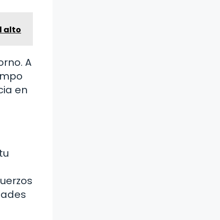
l alto
orno. A
iempo
cia en
tu
fuerzos
idades