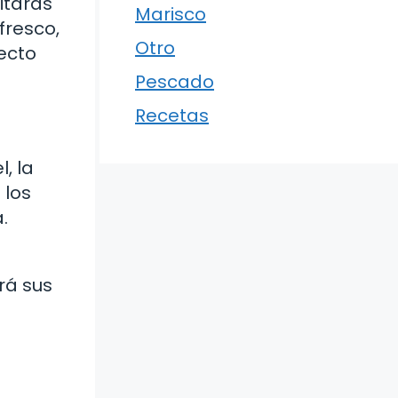
itarás
Marisco
fresco,
Otro
fecto
Pescado
Recetas
, la
 los
.
rá sus