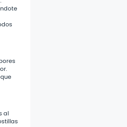
.
ándote
odos
abores
or.
 que
 al
stillas