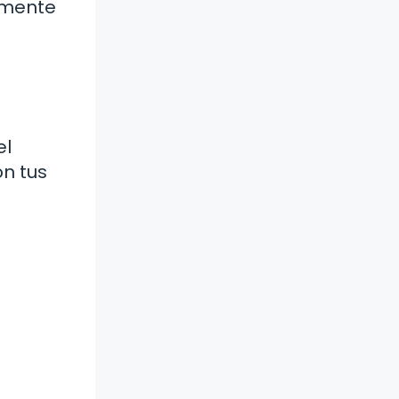
amente
a
el
n tus