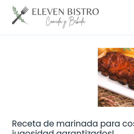
Saltar
al
contenido
Receta de marinada para cost
jugosidad garantizados!