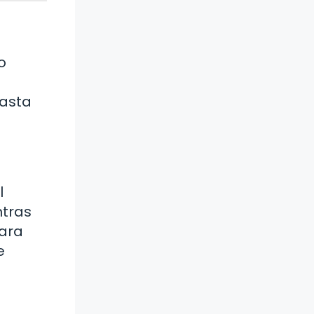
o
hasta
l
ntras
para
e