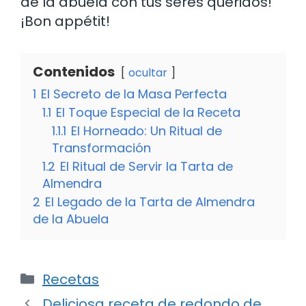
de la abuela con tus seres queridos!
¡Bon appétit!
Contenidos
ocultar
1
El Secreto de la Masa Perfecta
1.1
El Toque Especial de la Receta
1.1.1
El Horneado: Un Ritual de
Transformación
1.2
El Ritual de Servir la Tarta de
Almendra
2
El Legado de la Tarta de Almendra
de la Abuela
Categorías
Recetas
Deliciosa receta de redondo de