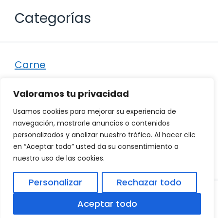
Categorías
Carne
Destacados
Valoramos tu privacidad
Marisco
Usamos cookies para mejorar su experiencia de
Otro
navegación, mostrarle anuncios o contenidos
personalizados y analizar nuestro tráfico. Al hacer clic
Pescado
en “Aceptar todo” usted da su consentimiento a
Recetas
nuestro uso de las cookies.
Personalizar
Rechazar todo
© 2026
Política de Privacidad
.
|
Aviso Legal
|
Aceptar todo
Política de Cookies