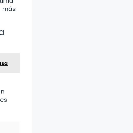
ltima
sa más
la
asa
en
tes