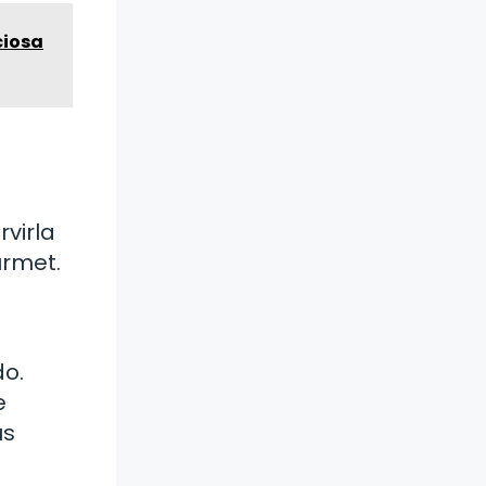
ciosa
virla
urmet.
do.
e
us