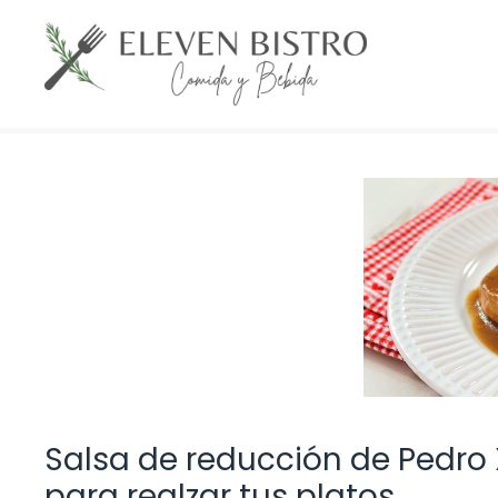
Saltar
al
contenido
Salsa de reducción de Pedro X
para realzar tus platos