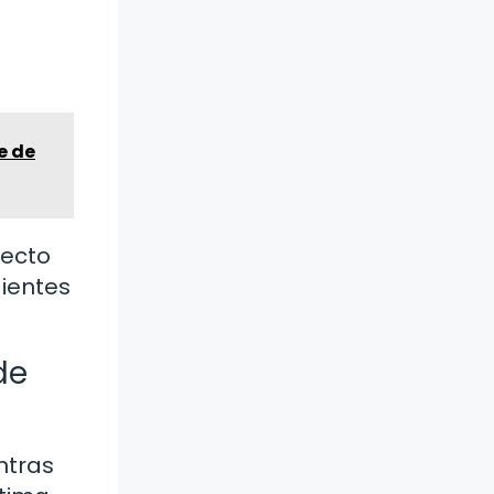
e de
fecto
dientes
de
ntras