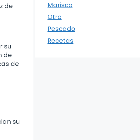
Marisco
ez de
Otro
Pescado
Recetas
r su
n de
icas de
ian su