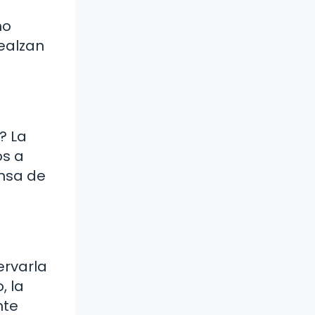
mo
realzan
? La
os a
ensa de
ervarla
, la
nte