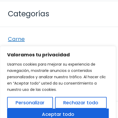
Categorías
Carne
Destacados
Valoramos tu privacidad
Marisco
Usamos cookies para mejorar su experiencia de
Otro
navegación, mostrarle anuncios o contenidos
personalizados y analizar nuestro tráfico. Al hacer clic
Pescado
en “Aceptar todo” usted da su consentimiento a
Recetas
nuestro uso de las cookies.
Personalizar
Rechazar todo
© 2026
Política de Privacidad
.
|
Aviso Legal
|
Aceptar todo
Política de Cookies