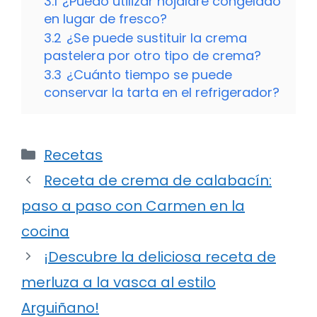
3.1
¿Puedo utilizar hojaldre congelado
en lugar de fresco?
3.2
¿Se puede sustituir la crema
pastelera por otro tipo de crema?
3.3
¿Cuánto tiempo se puede
conservar la tarta en el refrigerador?
Categorías
Recetas
Receta de crema de calabacín:
paso a paso con Carmen en la
cocina
¡Descubre la deliciosa receta de
merluza a la vasca al estilo
Arguiñano!