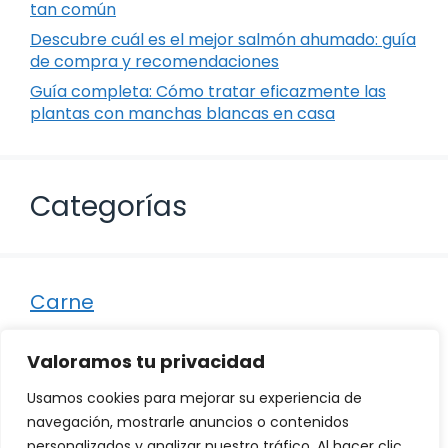
tan común
Descubre cuál es el mejor salmón ahumado: guía
de compra y recomendaciones
Guía completa: Cómo tratar eficazmente las
plantas con manchas blancas en casa
Categorías
Carne
Destacados
Valoramos tu privacidad
Marisco
Usamos cookies para mejorar su experiencia de
Otro
navegación, mostrarle anuncios o contenidos
personalizados y analizar nuestro tráfico. Al hacer clic