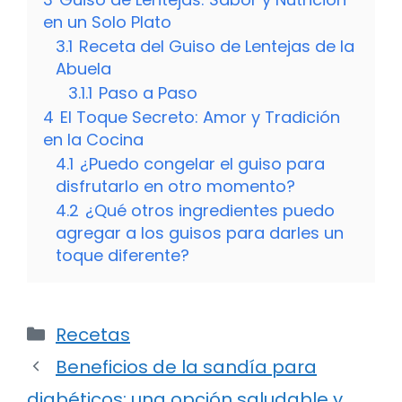
en un Solo Plato
3.1
Receta del Guiso de Lentejas de la
Abuela
3.1.1
Paso a Paso
4
El Toque Secreto: Amor y Tradición
en la Cocina
4.1
¿Puedo congelar el guiso para
disfrutarlo en otro momento?
4.2
¿Qué otros ingredientes puedo
agregar a los guisos para darles un
toque diferente?
Categorías
Recetas
Beneficios de la sandía para
diabéticos: una opción saludable y