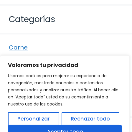
Categorías
Carne
Destacados
Valoramos tu privacidad
Marisco
Usamos cookies para mejorar su experiencia de
Otro
navegación, mostrarle anuncios o contenidos
personalizados y analizar nuestro tráfico. Al hacer clic
Pescado
en “Aceptar todo” usted da su consentimiento a
Recetas
nuestro uso de las cookies.
Personalizar
Rechazar todo
© 2026
Política de Privacidad
.
|
Aviso Legal
|
Aceptar todo