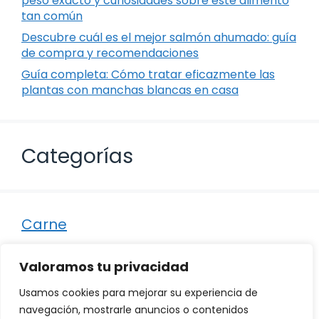
peso exacto y curiosidades sobre este alimento
tan común
Descubre cuál es el mejor salmón ahumado: guía
de compra y recomendaciones
Guía completa: Cómo tratar eficazmente las
plantas con manchas blancas en casa
Categorías
Carne
Destacados
Valoramos tu privacidad
Marisco
Usamos cookies para mejorar su experiencia de
Otro
navegación, mostrarle anuncios o contenidos