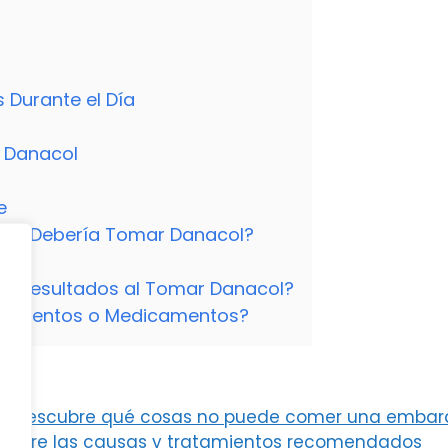
 Durante el Día
e Danacol
e
o se Debería Tomar Danacol?
he?
r Resultados al Tomar Danacol?
plementos o Medicamentos?
zo? Descubre qué cosas no puede comer una emba
escubre las causas y tratamientos recomendados