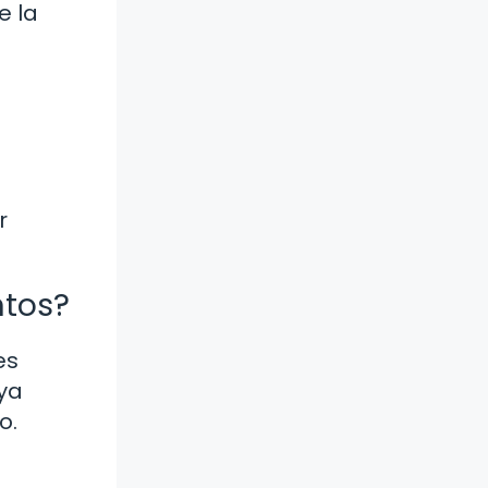
e la
r
ntos?
es
ya
o.