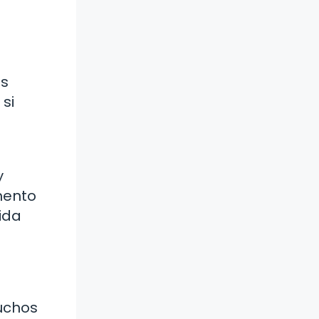
es
 si
y
mento
ida
muchos