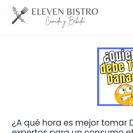
Saltar
al
contenido
¿A qué hora es mejor tomar
expertos para un consumo ef