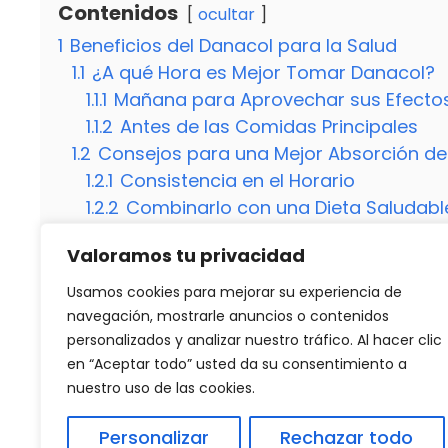
Contenidos
ocultar
1
Beneficios del Danacol para la Salud
1.1
¿A qué Hora es Mejor Tomar Danacol?
1.1.1
Mañana para Aprovechar sus Efectos
1.1.2
Antes de las Comidas Principales
1.2
Consejos para una Mejor Absorción d
1.2.1
Consistencia en el Horario
1.2.2
Combinarlo con una Dieta Saludabl
2
¿Hay Algún Momento del Día en el que N
Valoramos tu privacidad
2.1
¿Puedo Tomar Danacol durante la Noc
2.2
¿Cuánto Tiempo Debo Esperar para Ve
Usamos cookies para mejorar su experiencia de
2.3
¿Puedo Tomar Danacol con Otros Su
navegación, mostrarle anuncios o contenidos
personalizados y analizar nuestro tráfico. Al hacer clic
en “Aceptar todo” usted da su consentimiento a
nuestro uso de las cookies.
Categorías
Destacados
¿Qué alimentos evitar durante el embara
Personalizar
Rechazar todo
¿Por qué me duele el oído y la cabeza? D