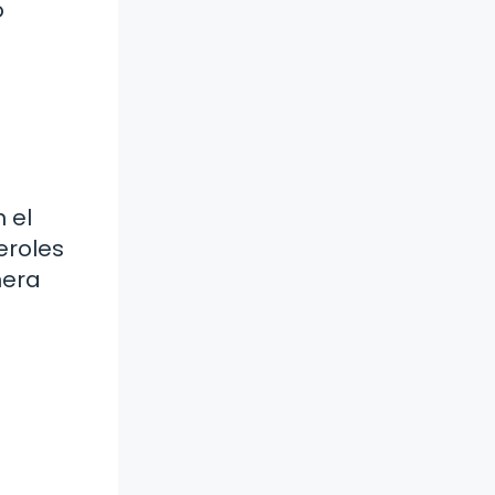
o
 el
eroles
nera