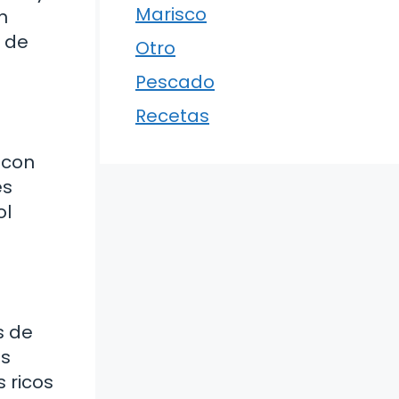
Marisco
n
 de
Otro
Pescado
Recetas
 con
es
ol
s de
es
 ricos