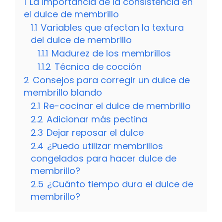
1
La importancia de la consistencia en
el dulce de membrillo
1.1
Variables que afectan la textura
del dulce de membrillo
1.1.1
Madurez de los membrillos
1.1.2
Técnica de cocción
2
Consejos para corregir un dulce de
membrillo blando
2.1
Re-cocinar el dulce de membrillo
2.2
Adicionar más pectina
2.3
Dejar reposar el dulce
2.4
¿Puedo utilizar membrillos
congelados para hacer dulce de
membrillo?
2.5
¿Cuánto tiempo dura el dulce de
membrillo?