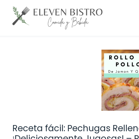
Saltar
al
contenido
Receta fácil: Pechugas Rell
¡Deliciosamente Jugosas! – 