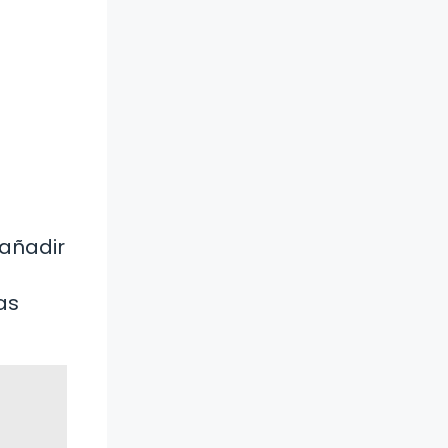
 añadir
as