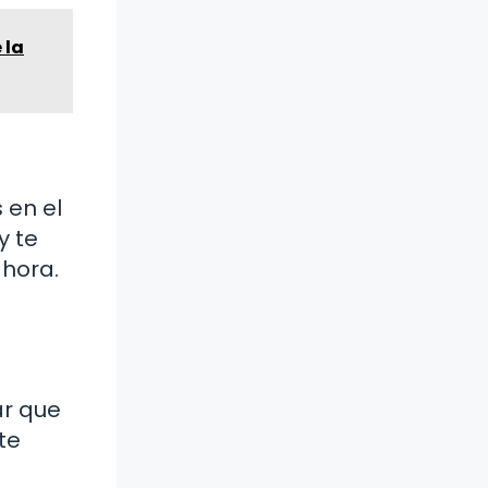
 la
 en el
y te
 hora.
ar que
te