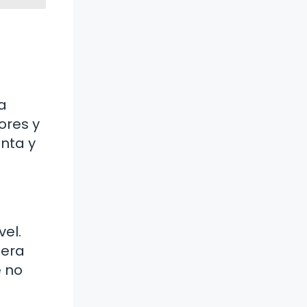
a
ores y
nta y
vel.
sera
e no