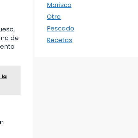
Marisco
Otro
Pescado
ueso,
rma de
Recetas
ienta
 la
un