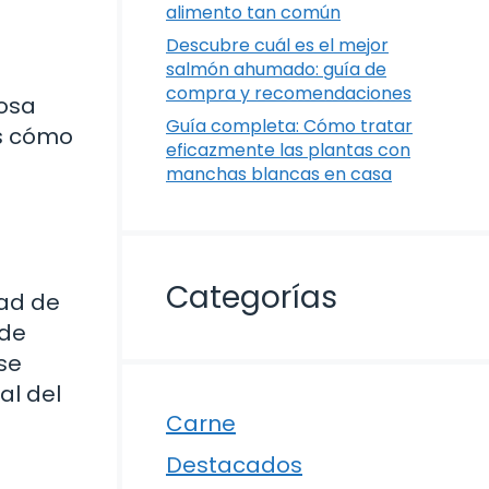
alimento tan común
Descubre cuál es el mejor
salmón ahumado: guía de
compra y recomendaciones
iosa
Guía completa: Cómo tratar
os cómo
eficazmente las plantas con
manchas blancas en casa
Categorías
dad de
 de
se
al del
Carne
Destacados