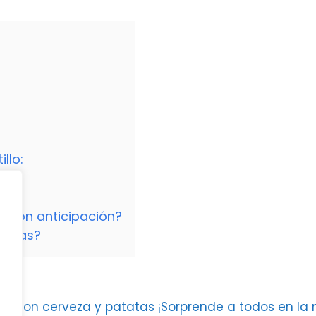
llo:
s con anticipación?
llenas?
horno con cerveza y patatas ¡Sorprende a todos en la