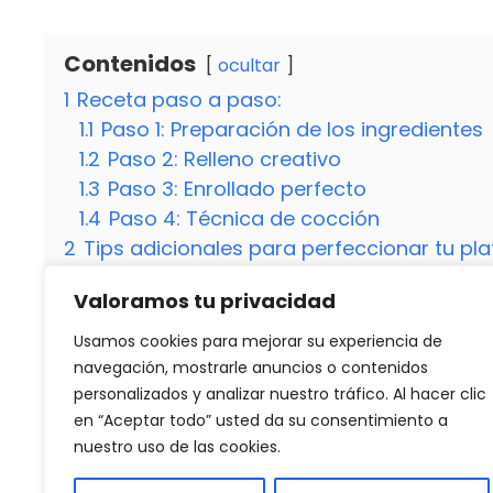
Contenidos
ocultar
1
Receta paso a paso:
1.1
Paso 1: Preparación de los ingredientes
1.2
Paso 2: Relleno creativo
1.3
Paso 3: Enrollado perfecto
1.4
Paso 4: Técnica de cocción
2
Tips adicionales para perfeccionar tu plati
2.1
Variedad de guarniciones:
Valoramos tu privacidad
2.2
Presentación creativa:
2.3
¿Puedo preparar las pechugas rellena
Usamos cookies para mejorar su experiencia de
2.4
¿Se pueden congelar las pechugas re
navegación, mostrarle anuncios o contenidos
personalizados y analizar nuestro tráfico. Al hacer clic
en “Aceptar todo” usted da su consentimiento a
nuestro uso de las cookies.
Categorías
Recetas
Receta irresistible: Solomillo de cerdo al 