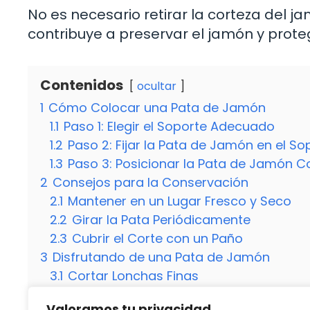
No es necesario retirar la corteza del j
contribuye a preservar el jamón y prote
Contenidos
ocultar
1
Cómo Colocar una Pata de Jamón
1.1
Paso 1: Elegir el Soporte Adecuado
1.2
Paso 2: Fijar la Pata de Jamón en el So
1.3
Paso 3: Posicionar la Pata de Jamón 
2
Consejos para la Conservación
2.1
Mantener en un Lugar Fresco y Seco
2.2
Girar la Pata Periódicamente
2.3
Cubrir el Corte con un Paño
3
Disfrutando de una Pata de Jamón
3.1
Cortar Lonchas Finas
3.2
Servir a Temperatura Ambiente
Valoramos tu privacidad