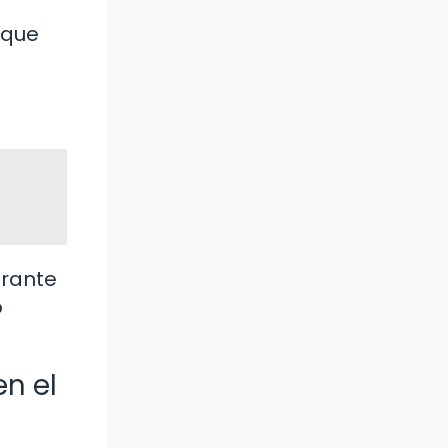
 que
urante
o
en el