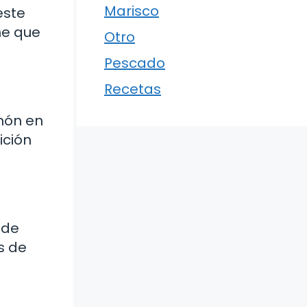
Marisco
este
me que
Otro
Pescado
Recetas
amón en
ición
ede
s de