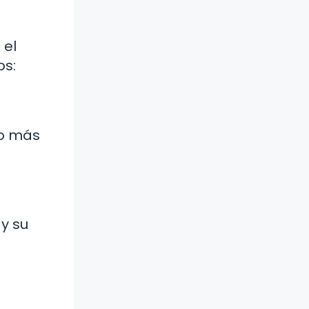
 el
os:
lo más
y su