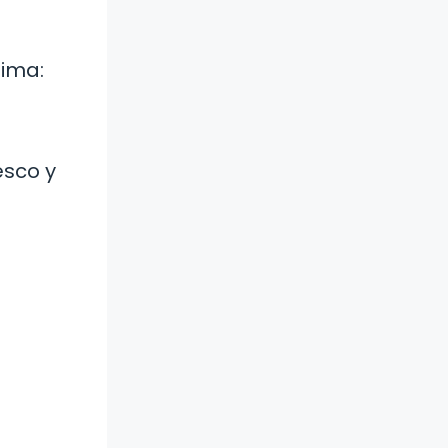
tima:
esco y