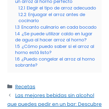
un arroz al horno perfecto
1.2.1
Elegir el tipo de arroz adecuado
1.2.2
Enjuagar el arroz antes de
cocinarlo
1.3
Encanto culinario en cada bocado
1.4
¿Se puede utilizar caldo en lugar
de agua al hacer arroz al horno?
1.5
¿Cómo puedo saber si el arroz al
horno está listo?
1.6
¿Puedo congelar el arroz al horno
sobrante?
Categorías
Recetas
Las mejores bebidas sin alcohol
que puedes pedir en un bar: Descubre