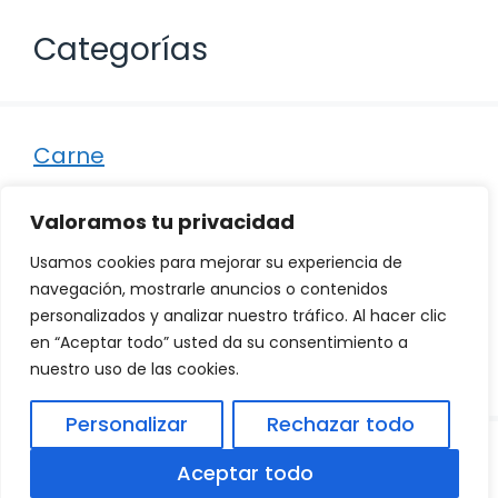
Categorías
Carne
Destacados
Valoramos tu privacidad
Marisco
Usamos cookies para mejorar su experiencia de
Otro
navegación, mostrarle anuncios o contenidos
personalizados y analizar nuestro tráfico. Al hacer clic
Pescado
en “Aceptar todo” usted da su consentimiento a
Recetas
nuestro uso de las cookies.
Personalizar
Rechazar todo
© 2026
Política de Privacidad
.
|
Aviso Legal
|
Aceptar todo
Política de Cookies