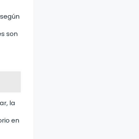
a según
es son
r, la
orio en