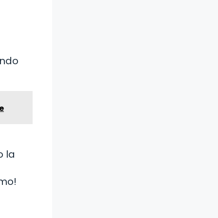
ando
e
o la
smo!