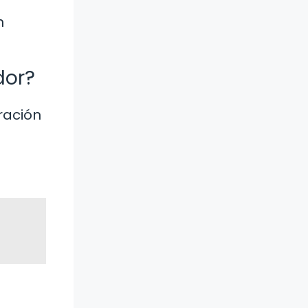
n
dor?
ración