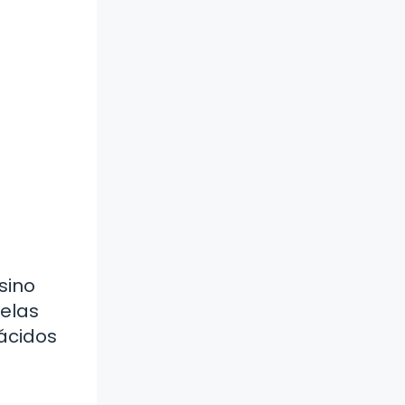
sino
uelas
 ácidos