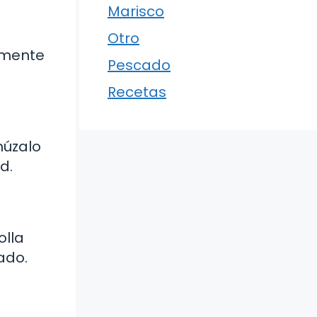
Marisco
Otro
emente
Pescado
Recetas
núzalo
d.
olla
ado.