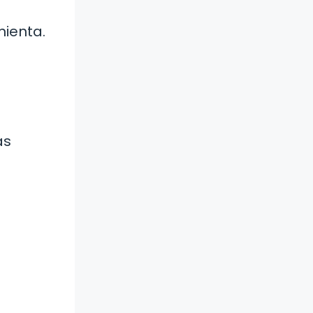
mienta.
as