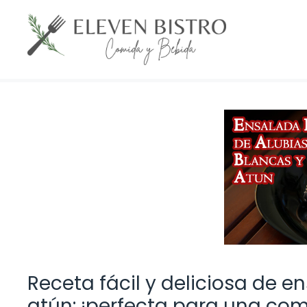
Saltar
al
contenido
Receta fácil y deliciosa de 
atún: ¡perfecta para una com