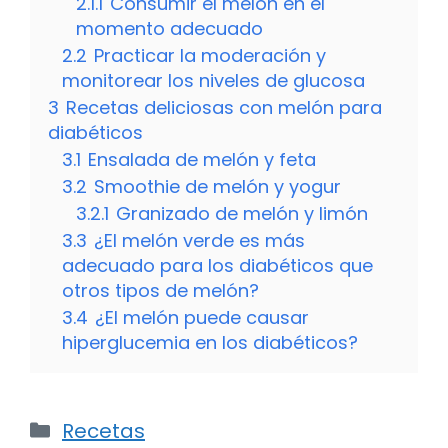
2.1.1
Consumir el melón en el
momento adecuado
2.2
Practicar la moderación y
monitorear los niveles de glucosa
3
Recetas deliciosas con melón para
diabéticos
3.1
Ensalada de melón y feta
3.2
Smoothie de melón y yogur
3.2.1
Granizado de melón y limón
3.3
¿El melón verde es más
adecuado para los diabéticos que
otros tipos de melón?
3.4
¿El melón puede causar
hiperglucemia en los diabéticos?
Categorías
Recetas