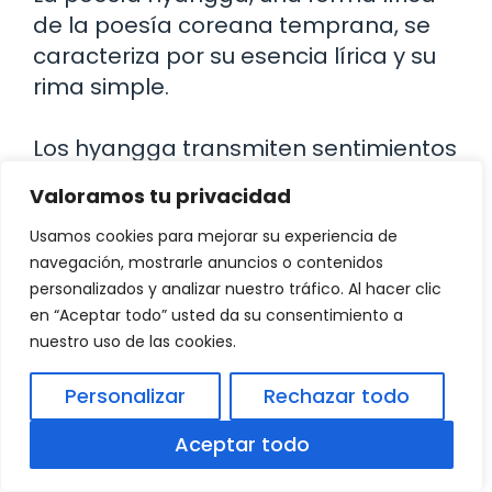
de la poesía coreana temprana, se
caracteriza por su esencia lírica y su
rima simple.
Los hyangga transmiten sentimientos
de amor, melancolía y nostalgia,
Valoramos tu privacidad
evocando paisajes naturales y
emociones profundas en cada verso.
Usamos cookies para mejorar su experiencia de
navegación, mostrarle anuncios o contenidos
Novelas y Cuentos en la
personalizados y analizar nuestro tráfico. Al hacer clic
en “Aceptar todo” usted da su consentimiento a
Literatura Coreana
nuestro uso de las cookies.
Personalizar
Rechazar todo
La narrativa coreana abarca una
amplia gama de géneros, desde
Aceptar todo
historias épicas y relatos folclóricos