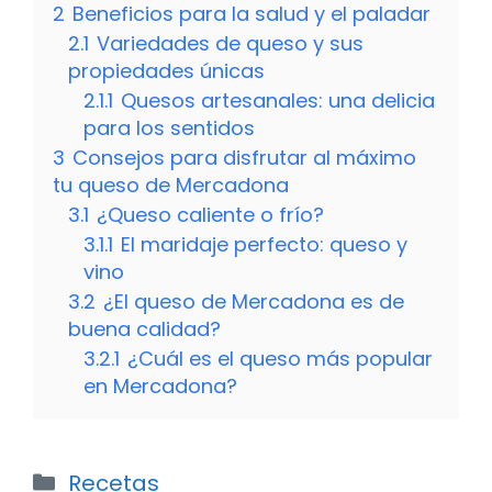
2
Beneficios para la salud y el paladar
2.1
Variedades de queso y sus
propiedades únicas
2.1.1
Quesos artesanales: una delicia
para los sentidos
3
Consejos para disfrutar al máximo
tu queso de Mercadona
3.1
¿Queso caliente o frío?
3.1.1
El maridaje perfecto: queso y
vino
3.2
¿El queso de Mercadona es de
buena calidad?
3.2.1
¿Cuál es el queso más popular
en Mercadona?
Categorías
Recetas