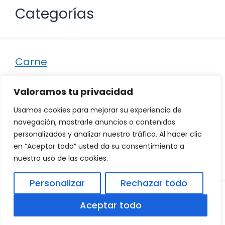
Categorías
Carne
Destacados
Valoramos tu privacidad
Marisco
Usamos cookies para mejorar su experiencia de
Otro
navegación, mostrarle anuncios o contenidos
personalizados y analizar nuestro tráfico. Al hacer clic
Pescado
en “Aceptar todo” usted da su consentimiento a
Recetas
nuestro uso de las cookies.
Personalizar
Rechazar todo
© 2026
Política de Privacidad
.
|
Aviso Legal
|
Aceptar todo
Política de Cookies