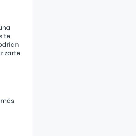
 una
s te
podrían
rizarte
a más