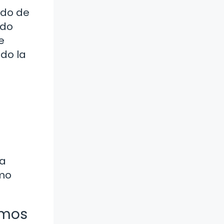
ndo de
ado
e
ido la
ía
ómo
amos