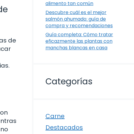
alimento tan común
de
Descubre cuál es el mejor
salmón ahumado: guía de
compra y recomendaciones
Guía completa: Cómo tratar
as de
eficazmente las plantas con
manchas blancas en casa
úcar
ias.
Categorías
son
Carne
entras
Destacados
ino