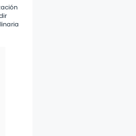
zación
dir
linaria