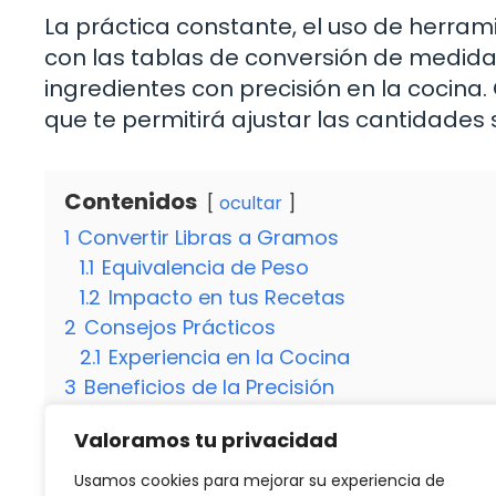
La práctica constante, el uso de herram
con las tablas de conversión de medida
ingredientes con precisión en la cocina. 
que te permitirá ajustar las cantidades
Contenidos
ocultar
1
Convertir Libras a Gramos
1.1
Equivalencia de Peso
1.2
Impacto en tus Recetas
2
Consejos Prácticos
2.1
Experiencia en la Cocina
3
Beneficios de la Precisión
4
Explorando Nuevas Recetas
Valoramos tu privacidad
4.1
¿Por qué es importante conocer la con
4.2
¿Existen tablas de conversión de med
Usamos cookies para mejorar su experiencia de