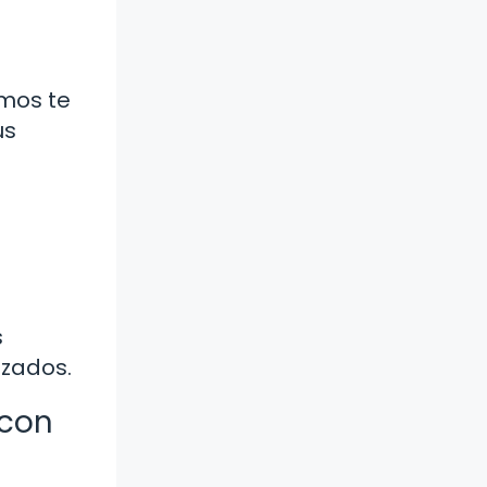
amos te
us
a
s
izados.
 con