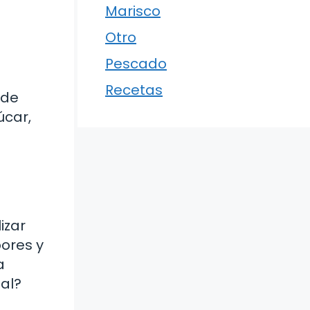
Marisco
Otro
Pescado
Recetas
 de
úcar,
izar
bores y
a
nal?