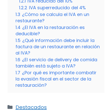
1.2.1
IVA reducido del 10%
1.2.2
IVA superreducido del 4%
1.3
¿Cómo se calcula el IVA en un
restaurante?
1.4
¿El IVA en la restauración es
deducible?
1.5
¿Qué información debe incluir la
factura de un restaurante en relación
al IVA?
1.6
¿El servicio de delivery de comida
también está sujeto a IVA?
1.7
¿Por qué es importante combatir
la evasión fiscal en el sector de la
restauración?
Categorías
Destacados