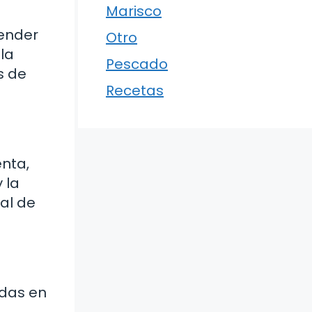
Marisco
render
Otro
 la
Pescado
s de
Recetas
enta,
 la
nal de
idas en