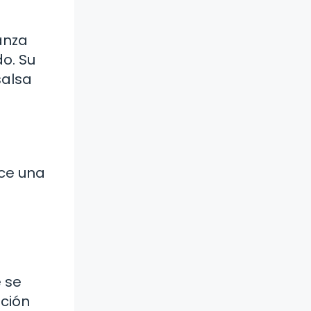
anza
o. Su
salsa
ece una
 se
ción