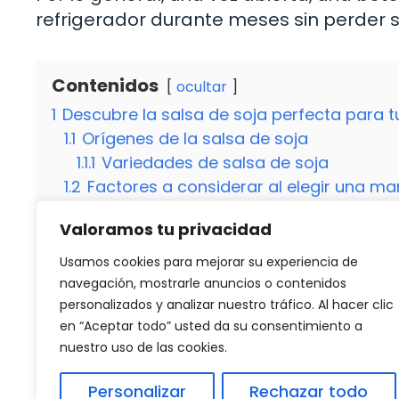
refrigerador durante meses sin perder 
Contenidos
ocultar
1
Descubre la salsa de soja perfecta para t
1.1
Orígenes de la salsa de soja
1.1.1
Variedades de salsa de soja
1.2
Factores a considerar al elegir una ma
2
Principales marcas de salsa de soja
Valoramos tu privacidad
2.1
Kikkoman
2.1.1
Lee Kum Kee
Usamos cookies para mejorar su experiencia de
2.2
Pearl River Bridge
navegación, mostrarle anuncios o contenidos
personalizados y analizar nuestro tráfico. Al hacer clic
en “Aceptar todo” usted da su consentimiento a
nuestro uso de las cookies.
Categorías
Recetas
5 Formas Efectivas de Ablandar los Callos de 
Personalizar
Rechazar todo
Salsa para costillas a la brasa: ¡Descubre l