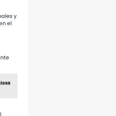
nales y
en el
ante
ciosa
l