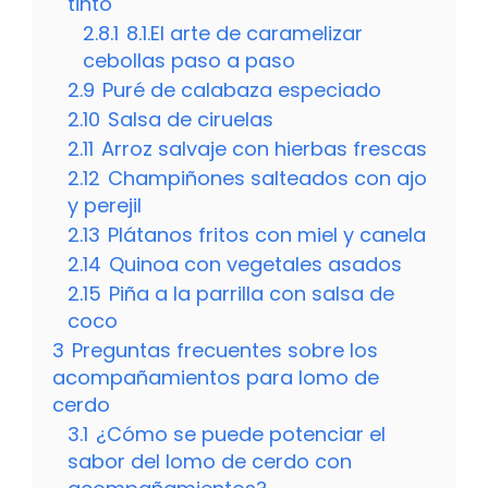
tinto
2.8.1
8.1.El arte de caramelizar
cebollas paso a paso
2.9
Puré de calabaza especiado
2.10
Salsa de ciruelas
2.11
Arroz salvaje con hierbas frescas
2.12
Champiñones salteados con ajo
y perejil
2.13
Plátanos fritos con miel y canela
2.14
Quinoa con vegetales asados
2.15
Piña a la parrilla con salsa de
coco
3
Preguntas frecuentes sobre los
acompañamientos para lomo de
cerdo
3.1
¿Cómo se puede potenciar el
sabor del lomo de cerdo con