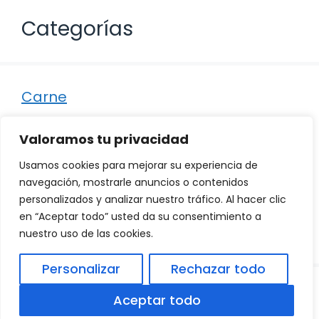
Categorías
Carne
Destacados
Valoramos tu privacidad
Marisco
Usamos cookies para mejorar su experiencia de
Otro
navegación, mostrarle anuncios o contenidos
personalizados y analizar nuestro tráfico. Al hacer clic
Pescado
en “Aceptar todo” usted da su consentimiento a
Recetas
nuestro uso de las cookies.
Personalizar
Rechazar todo
© 2026
Política de Privacidad
.
|
Aviso Legal
|
Aceptar todo
Política de Cookies