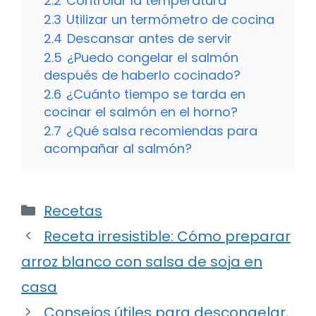
2.2
Controlar la temperatura
2.3
Utilizar un termómetro de cocina
2.4
Descansar antes de servir
2.5
¿Puedo congelar el salmón
después de haberlo cocinado?
2.6
¿Cuánto tiempo se tarda en
cocinar el salmón en el horno?
2.7
¿Qué salsa recomiendas para
acompañar al salmón?
Categorías
Recetas
Receta irresistible: Cómo preparar
arroz blanco con salsa de soja en
casa
Consejos útiles para descongelar,