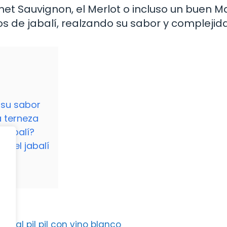
net Sauvignon, el Merlot o incluso un buen M
os de jabalí, realzando su sabor y complejid
 su sabor
a terneza
 jabalí?
 del jabalí
o?
í?
s al pil pil con vino blanco