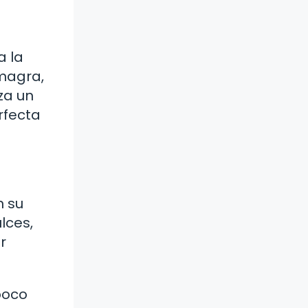
a la
magra,
za un
rfecta
n su
lces,
r
poco