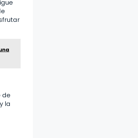
Sigue
de
frutar
¡una
e de
y la