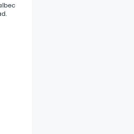
albec
ad.