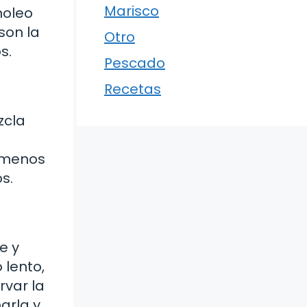
Marisco
moleo
son la
Otro
s.
Pescado
Recetas
zcla
l menos
s.
e y
 lento,
rvar la
arla y