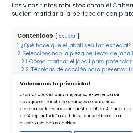
Los vinos tintos robustos como el Caber
suelen maridar a la perfección con plat
Contenidos
ocultar
1
¿Qué hace que el jabalí sea tan especial?
2
Seleccionando la pieza perfecta de jabalí
2.1
Cómo marinar el jabalí para potenciar
2.2
Técnicas de cocción para preservar l
3
¿Cuál es el punto de cocción ideal para el
Valoramos tu privacidad
3.1
Acompañamientos que realzan el sabor
3.2
¿Se puede congelar el jabalí marinad
Usamos cookies para mejorar su experiencia de
3.3
¿Qué vinos maridan mejor con el jabal
navegación, mostrarle anuncios o contenidos
personalizados y analizar nuestro tráfico. Al hacer clic
en “Aceptar todo” usted da su consentimiento a
nuestro uso de las cookies.
Categorías
Carne
,
Recetas
Deléitate con la receta tradicional de gamba