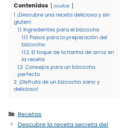
Contenidos
ocultar
1
¡Descubre una receta deliciosa y sin
gluten!
1.1
Ingredientes para el bizcocho
1.1.1
Pasos para la preparación del
bizcocho
1.1.2
El toque de la harina de arroz en
la receta
1.2
Consejos para un bizcocho
perfecto
2
¡Disfruta de un bizcocho sano y
delicioso!
Categorías
Recetas
Descubre la receta secreta del