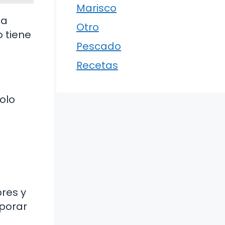
Marisco
la
Otro
o tiene
Pescado
Recetas
olo
s
bres y
rporar