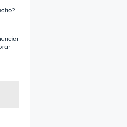
pacho?
nunciar
orar