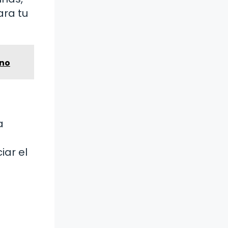
ara tu
ano
a
iar el