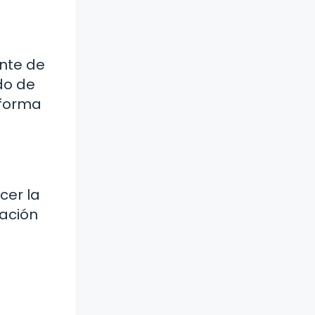
ente de
do de
 forma
cer la
sación