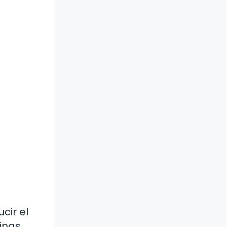
cir el
inas,