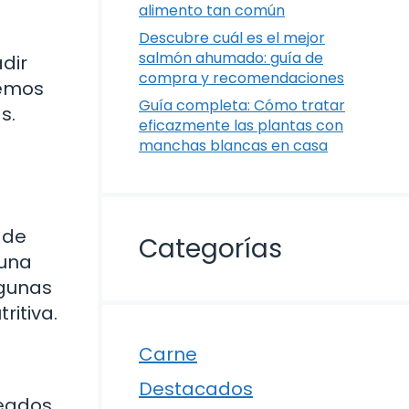
alimento tan común
Descubre cuál es el mejor
salmón ahumado: guía de
dir
compra y recomendaciones
remos
Guía completa: Cómo tratar
s.
eficazmente las plantas con
manchas blancas en casa
 de
Categorías
 una
lgunas
ritiva.
Carne
Destacados
teados