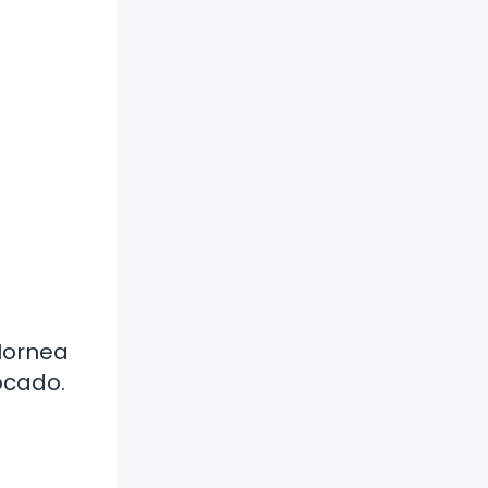
 Hornea
ocado.