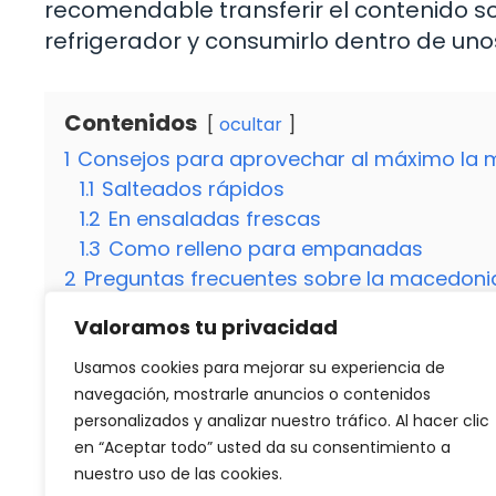
recomendable transferir el contenido so
refrigerador y consumirlo dentro de uno
Contenidos
ocultar
1
Consejos para aprovechar al máximo la 
1.1
Salteados rápidos
1.2
En ensaladas frescas
1.3
Como relleno para empanadas
2
Preguntas frecuentes sobre la macedoni
2.1
¿Puedo consumir la macedonia de verd
Valoramos tu privacidad
2.2
¿Cuál es la mejor manera de almacen
abierta?
Usamos cookies para mejorar su experiencia de
navegación, mostrarle anuncios o contenidos
personalizados y analizar nuestro tráfico. Al hacer clic
Categorías
en “Aceptar todo” usted da su consentimiento a
Recetas
nuestro uso de las cookies.
Receta fácil y deliciosa de potaje de garba