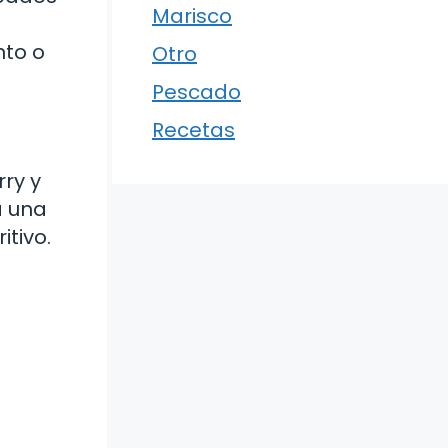
Marisco
nto o
Otro
Pescado
Recetas
ry y
á una
itivo.