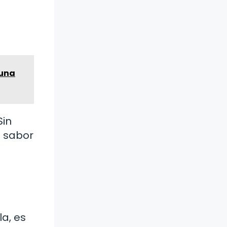
¡una
Sin
u sabor
a, es