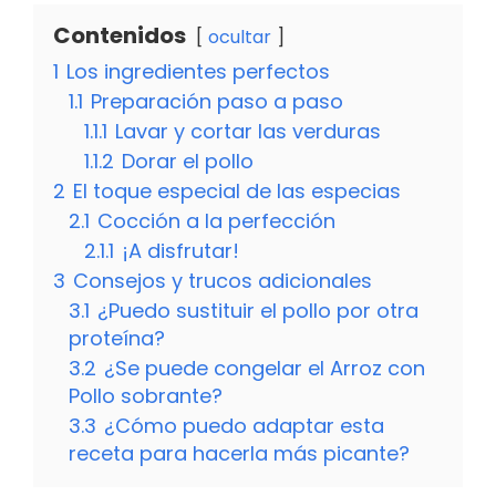
Contenidos
ocultar
1
Los ingredientes perfectos
1.1
Preparación paso a paso
1.1.1
Lavar y cortar las verduras
1.1.2
Dorar el pollo
2
El toque especial de las especias
2.1
Cocción a la perfección
2.1.1
¡A disfrutar!
3
Consejos y trucos adicionales
3.1
¿Puedo sustituir el pollo por otra
proteína?
3.2
¿Se puede congelar el Arroz con
Pollo sobrante?
3.3
¿Cómo puedo adaptar esta
receta para hacerla más picante?