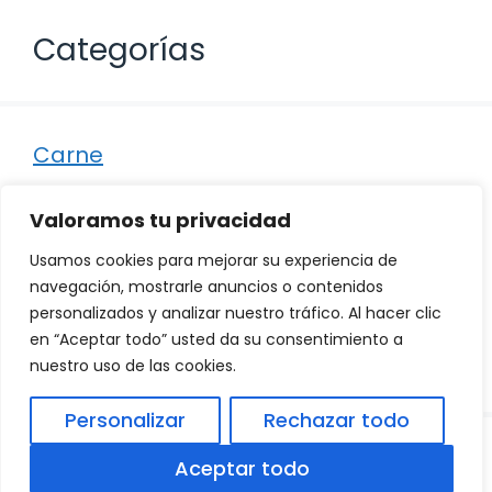
Categorías
Carne
Destacados
Valoramos tu privacidad
Marisco
Usamos cookies para mejorar su experiencia de
Otro
navegación, mostrarle anuncios o contenidos
personalizados y analizar nuestro tráfico. Al hacer clic
Pescado
en “Aceptar todo” usted da su consentimiento a
Recetas
nuestro uso de las cookies.
Personalizar
Rechazar todo
© 2026
Política de Privacidad
.
|
Aviso Legal
|
Aceptar todo
Política de Cookies