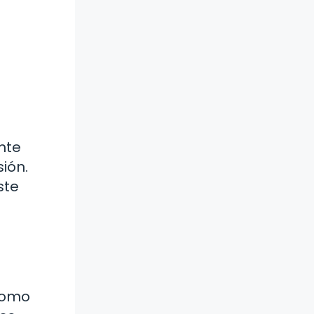
nte
sión.
ste
 como