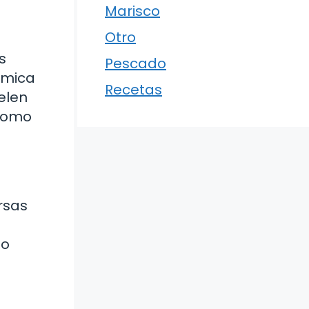
Marisco
Otro
s
Pescado
ómica
Recetas
uelen
 como
rsas
do