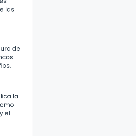
les
e las
guro de
ancos
ños.
lica la
 como
y el