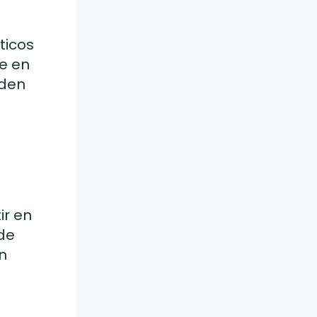
ticos
re en
eden
ir en
 de
n