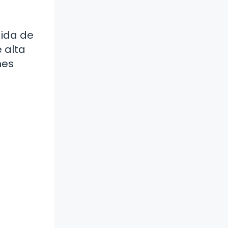
dida de
 alta
nes