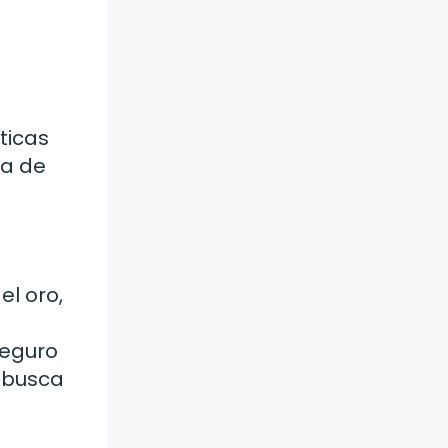
s
ticas
na de
el oro,
seguro
n busca