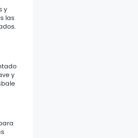
s y
s las
ados.
entado
ave y
sbale
 para
as