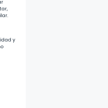
ar
tar,
lar.
idad y
ño