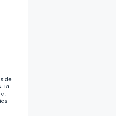
as de
. La
ra,
ias