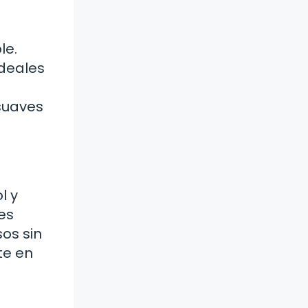
le.
ideales
 suaves
l y
les
sos sin
te en