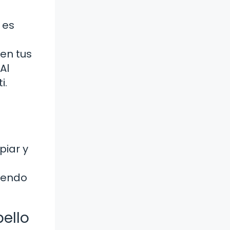
 es
en tus
Al
i.
piar y
siendo
bello