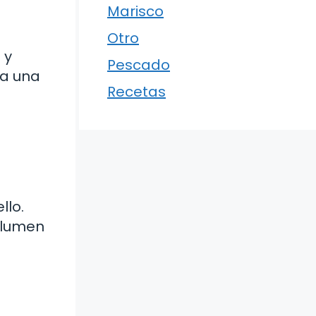
Marisco
Otro
 y
Pescado
za una
Recetas
llo.
volumen