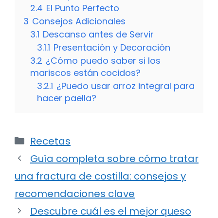
2.4
El Punto Perfecto
3
Consejos Adicionales
3.1
Descanso antes de Servir
3.1.1
Presentación y Decoración
3.2
¿Cómo puedo saber si los
mariscos están cocidos?
3.2.1
¿Puedo usar arroz integral para
hacer paella?
Categorías
Recetas
Guía completa sobre cómo tratar
una fractura de costilla: consejos y
recomendaciones clave
Descubre cuál es el mejor queso