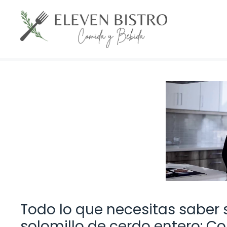
Saltar
al
contenido
Todo lo que necesitas saber 
solomillo de cerdo entero: 