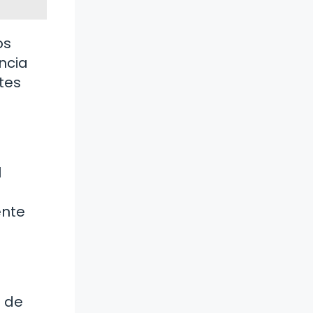
os
ncia
tes
l
ente
o de