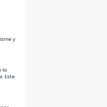
arne y
 la
e. Este