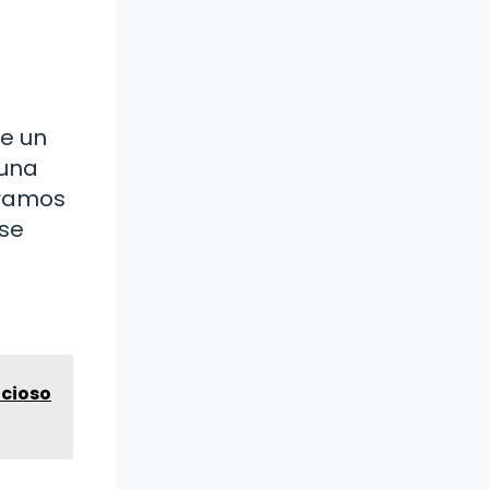
te un
 una
gramos
 se
icioso