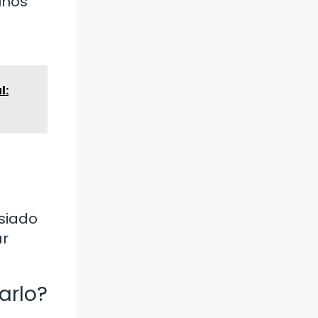
unos
l:
asiado
ar
arlo?