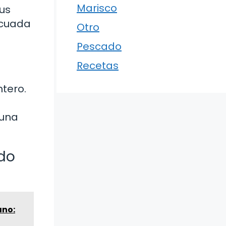
Marisco
us
ecuada
Otro
Pescado
Recetas
ntero.
 una
do
ano: