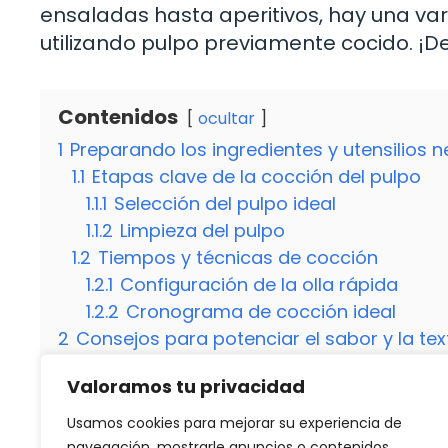
ensaladas hasta aperitivos, hay una va
utilizando pulpo previamente cocido. ¡De
Contenidos
ocultar
1
Preparando los ingredientes y utensilios 
1.1
Etapas clave de la cocción del pulpo
1.1.1
Selección del pulpo ideal
1.1.2
Limpieza del pulpo
1.2
Tiempos y técnicas de cocción
1.2.1
Configuración de la olla rápida
1.2.2
Cronograma de cocción ideal
2
Consejos para potenciar el sabor y la tex
2.1
Marinado previo a la cocción
Valoramos tu privacidad
2.2
Presentación y acompañamientos
2.3
¿Puedo acelerar el proceso de cocci
Usamos cookies para mejorar su experiencia de
2.4
¿Qué otros platos puedo preparar co
navegación, mostrarle anuncios o contenidos