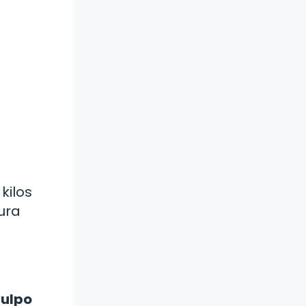
kilos
ura
pulpo