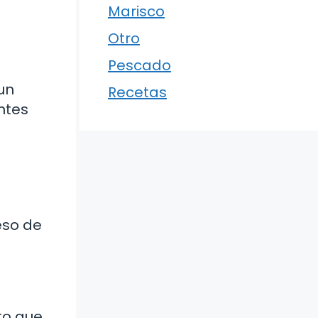
Marisco
Otro
Pescado
un
Recetas
ntes
eso de
to que