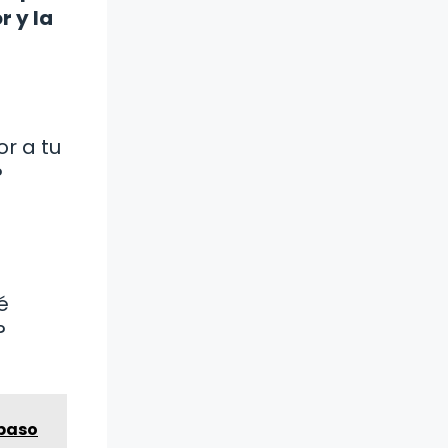
r y la
r a tu
?
é
?
 paso