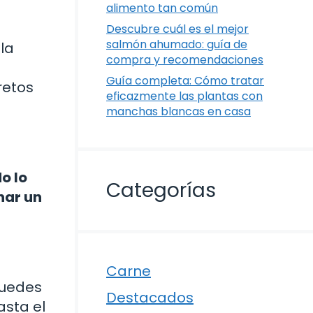
alimento tan común
Descubre cuál es el mejor
salmón ahumado: guía de
lla
compra y recomendaciones
Guía completa: Cómo tratar
retos
eficazmente las plantas con
manchas blancas en casa
o lo
Categorías
nar un
Carne
puedes
Destacados
asta el