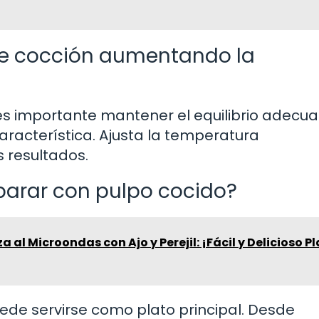
de cocción aumentando la
, es importante mantener el equilibrio adecu
aracterística. Ajusta la temperatura
 resultados.
parar con pulpo cocido?
 al Microondas con Ajo y Perejil: ¡Fácil y Delicioso P
uede servirse como plato principal. Desde