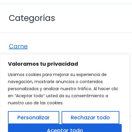
Categorías
Carne
Destacados
Valoramos tu privacidad
Marisco
Usamos cookies para mejorar su experiencia de
Otro
navegación, mostrarle anuncios o contenidos
personalizados y analizar nuestro tráfico. Al hacer clic
Pescado
en “Aceptar todo” usted da su consentimiento a
Recetas
nuestro uso de las cookies.
Personalizar
Rechazar todo
© 2026
Política de Privacidad
.
|
Aviso Legal
|
Aceptar todo