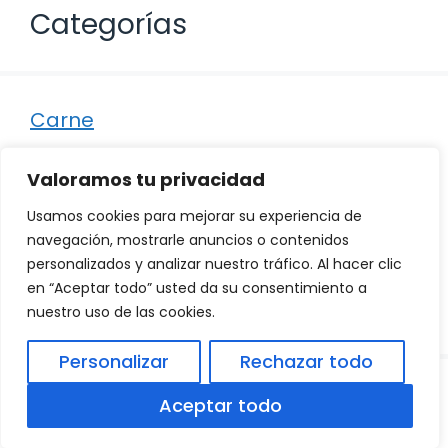
Categorías
Carne
Destacados
Valoramos tu privacidad
Marisco
Usamos cookies para mejorar su experiencia de
Otro
navegación, mostrarle anuncios o contenidos
personalizados y analizar nuestro tráfico. Al hacer clic
Pescado
en “Aceptar todo” usted da su consentimiento a
Recetas
nuestro uso de las cookies.
Personalizar
Rechazar todo
© 2026
Política de Privacidad
.
|
Aviso Legal
|
Aceptar todo
Política de Cookies