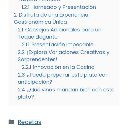
1.2.1
Horneado y Presentación
2
Disfruta de una Experiencia
Gastronómica Única
2.1
Consejos Adicionales para un
Toque Elegante
2.1.1
Presentación Impecable
2.2
¡Explora Variaciones Creativas y
Sorprendentes!
2.2.1
Innovación en la Cocina
2.3
¿Puedo preparar este plato con
anticipación?
2.4
¿Qué vinos maridan bien con este
plato?
Categorías
Recetas