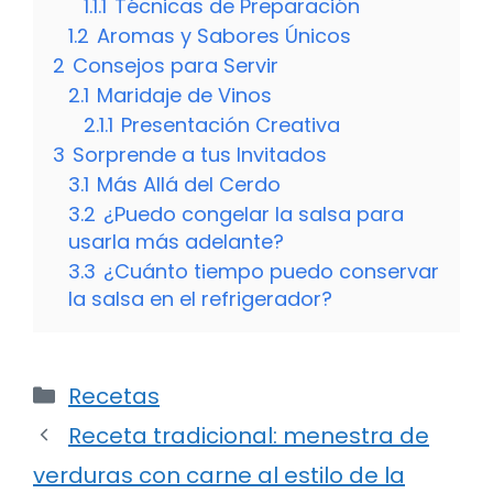
1.1.1
Técnicas de Preparación
1.2
Aromas y Sabores Únicos
2
Consejos para Servir
2.1
Maridaje de Vinos
2.1.1
Presentación Creativa
3
Sorprende a tus Invitados
3.1
Más Allá del Cerdo
3.2
¿Puedo congelar la salsa para
usarla más adelante?
3.3
¿Cuánto tiempo puedo conservar
la salsa en el refrigerador?
Categorías
Recetas
Receta tradicional: menestra de
verduras con carne al estilo de la