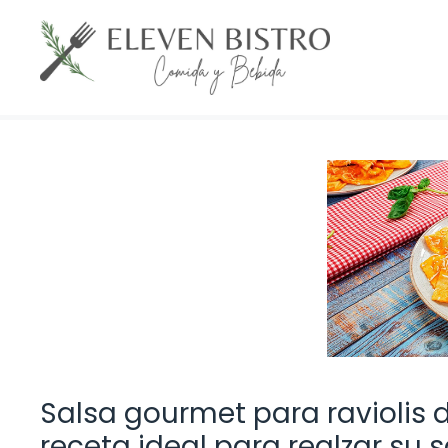
Saltar
al
contenido
Salsa gourmet para raviolis d
receta ideal para realzar su 