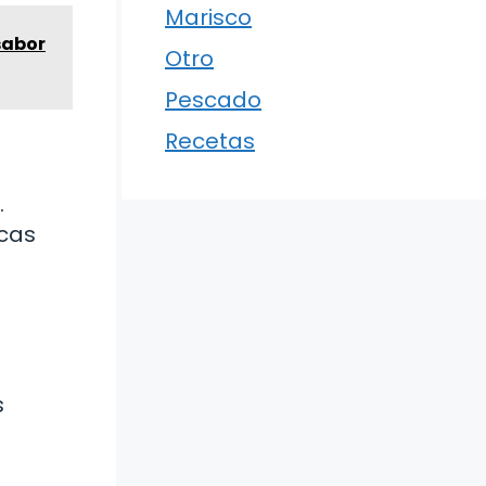
Marisco
¡sabor
Otro
Pescado
Recetas
.
acas
s