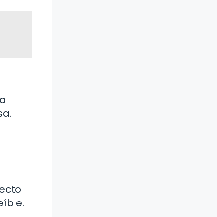
ra
sa.
pecto
íble.