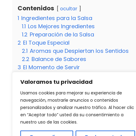
Contenidos
ocultar
1
Ingredientes para la Salsa
1.1
Los Mejores Ingredientes
1.2
Preparación de la Salsa
2
El Toque Especial
2.1
Aromas que Despiertan los Sentidos
2.2
Balance de Sabores
3
El Momento de Servir
3.1
La Fusión Perfecta
Valoramos tu privacidad
3.2
El Toque Final
3.3
¿Cómo debo almacenar la salsa sobr
Usamos cookies para mejorar su experiencia de
3.4
¿Puedo congelar la salsa para usarla
navegación, mostrarle anuncios o contenidos
personalizados y analizar nuestro tráfico. Al hacer clic
en “Aceptar todo” usted da su consentimiento a
nuestro uso de las cookies.
Categorías
Recetas
Deliciosa receta de salsa para atún a la pl