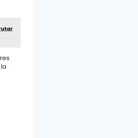
rutar
tres
la