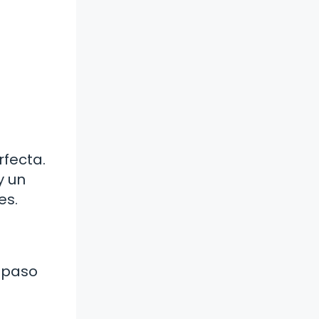
rfecta.
y un
es.
e paso