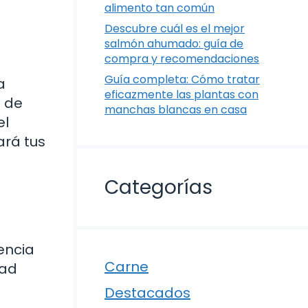
alimento tan común
Descubre cuál es el mejor
salmón ahumado: guía de
compra y recomendaciones
Guía completa: Cómo tratar
a
eficazmente las plantas con
n de
manchas blancas en casa
el
ará tus
Categorías
encia
Carne
dad
Destacados