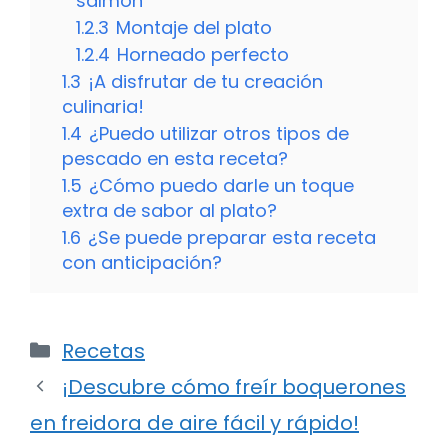
salmón
1.2.3
Montaje del plato
1.2.4
Horneado perfecto
1.3
¡A disfrutar de tu creación
culinaria!
1.4
¿Puedo utilizar otros tipos de
pescado en esta receta?
1.5
¿Cómo puedo darle un toque
extra de sabor al plato?
1.6
¿Se puede preparar esta receta
con anticipación?
Categorías
Recetas
¡Descubre cómo freír boquerones
en freidora de aire fácil y rápido!