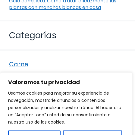
Guía completa: Cómo tratar eficazmente las
plantas con manchas blancas en casa
Categorías
Carne
Destacados
Valoramos tu privacidad
Marisco
Usamos cookies para mejorar su experiencia de
Otro
navegación, mostrarle anuncios o contenidos
personalizados y analizar nuestro tráfico. Al hacer clic
Pescado
en “Aceptar todo” usted da su consentimiento a
Recetas
nuestro uso de las cookies.