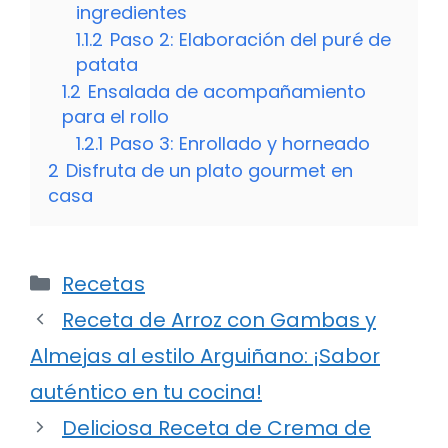
ingredientes
1.1.2
Paso 2: Elaboración del puré de
patata
1.2
Ensalada de acompañamiento
para el rollo
1.2.1
Paso 3: Enrollado y horneado
2
Disfruta de un plato gourmet en
casa
Categorías
Recetas
Receta de Arroz con Gambas y
Almejas al estilo Arguiñano: ¡Sabor
auténtico en tu cocina!
Deliciosa Receta de Crema de