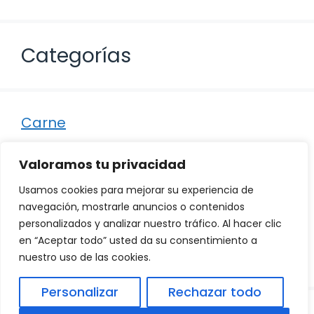
Categorías
Carne
Destacados
Valoramos tu privacidad
Marisco
Usamos cookies para mejorar su experiencia de
Otro
navegación, mostrarle anuncios o contenidos
personalizados y analizar nuestro tráfico. Al hacer clic
Pescado
en “Aceptar todo” usted da su consentimiento a
Recetas
nuestro uso de las cookies.
Personalizar
Rechazar todo
© 2026
Política de Privacidad
.
|
Aviso Legal
|