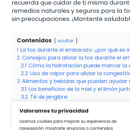
recuerda que cuidar de ti misma duran
remedios naturales y seguros para la to
sin preocupaciones. ¡Mantente saludable
Contenidos
ocultar
1
La tos durante el embarazo: ¿por qué es i
2
Consejos para aliviar la tos durante el 
2.1
Cómo la hidratación puede marcar la d
2.2
Uso de vapor para aliviar la congestió
3
Alimentos y bebidas que pueden ayudar a
3.1
Los beneficios de la miel y el limón junt
3.2
Té de jengibre:
4
Remedios naturales para la tos seca y p
Valoramos tu privacidad
5
Consultar con un profesional de la salud
5.1
¿Es seguro tomar jarabes para la tos
Usamos cookies para mejorar su experiencia de
5.2
¿La tos durante el embarazo puede ser
navegación, mostrarle anuncios o contenidos