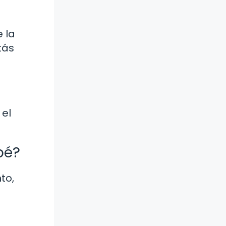
 la
tás
 el
bé?
to,