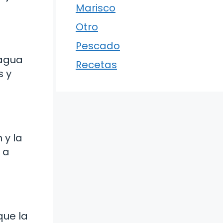
Marisco
Otro
Pescado
 agua
Recetas
s y
 y la
 a
que la