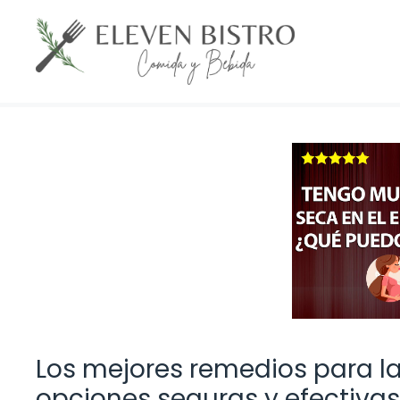
Saltar
al
contenido
Los mejores remedios para l
opciones seguras y efectivas