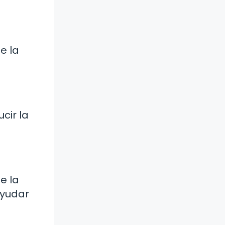
e la
cir la
e la
ayudar