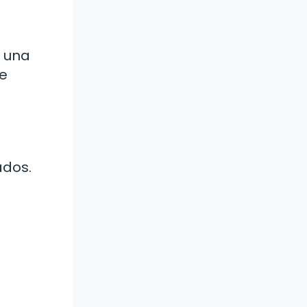
a una
ue
ados.