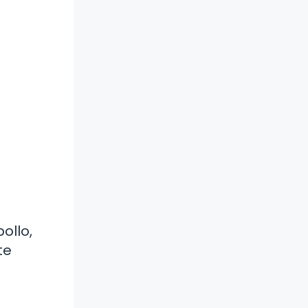
ollo,
te