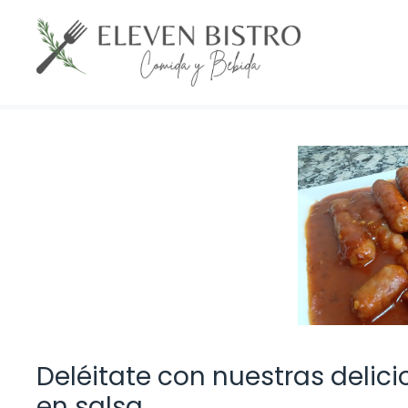
Saltar
al
contenido
Deléitate con nuestras delici
en salsa