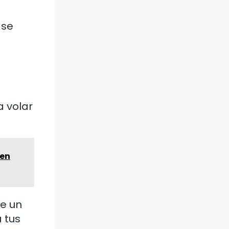
 se
a volar
 en
de un
 tus