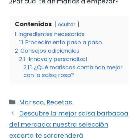
¿Por cuál te animarías a empezar?
Contenidos
ocultar
1
Ingredientes necesarios
1.1
Procedimiento paso a paso
2
Consejos adicionales
2.1
¡Innova y personaliza!
2.1.1
¿Qué mariscos combinan mejor
con la salsa rosa?
Categorías
Marisco
,
Recetas
Descubre la mejor salsa barbacoa
del mercado: nuestra selección
experta te sorprenderá