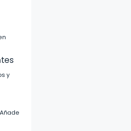
en
ntes
os y
. Añade