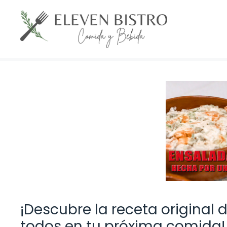
Saltar
al
contenido
¡Descubre la receta original 
todos en tu próxima comida!