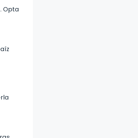
a. Opta
aíz
rla
oras