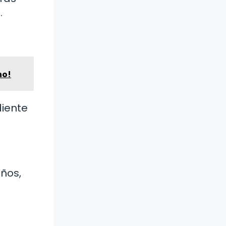
.
no!
diente
años,